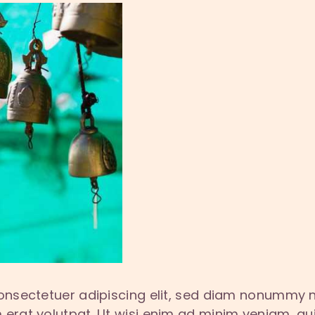
onsectetuer adipiscing elit, sed diam nonummy n
erat volutpat. Ut wisi enim ad minim veniam, qui