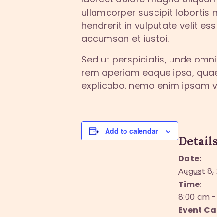
ullamcorper suscipit lobortis 
hendrerit in vulputate velit es
accumsan et iustoi.
Sed ut perspiciatis, unde omn
rem aperiam eaque ipsa, quae a
explicabo. nemo enim ipsam 
Add to calendar
Detail
Date:
August 8,
Time:
8:00 am -
Event Ca