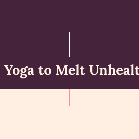
ABOUT
ISKCON PERTH
ACTIVITES
MATCHLESS GIFTS
 Yoga to Melt Unheal
NEWSLETTER
DONATE
CONTACTS