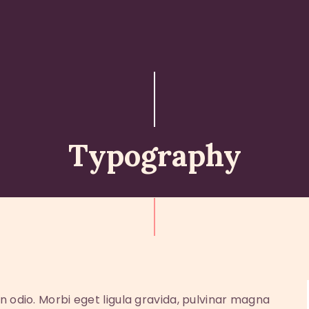
ABOUT
ISKCON PERTH
ACTIVITES
MATCHLESS GIFTS
Typography
NEWSLETTER
DONATE
CONTACTS
n odio. Morbi eget ligula gravida, pulvinar magna