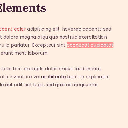
Elements
ccent color
adipisicing elit, hovered accents sed
 dolore magna aliqu quis nostrud exercitation
nulla pariatur. Excepteur sint
occaecat cupidatat
eserunt mest laborum.
m italic text example doloremque laudantium,
illo inventore vei
architecto
beatae explicabo.
e aut odit aut fugit, sed quia consequuntur